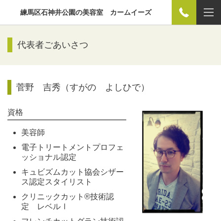
練馬区石神井公園の美容室 カームイーズ
代表者ごあいさつ
菅野 吉秀
（すがの よしひで）
資格
美容師
電子トリートメントプロフェ
ッショナル認定
キュビズムカット協会シザー
ス認定スタイリスト
クリニックカット®技術認
定 レベルⅠ