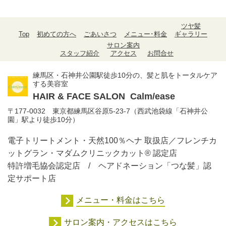
ツヤ髪
Top
初めての方へ
ごあいさつ
メニュー･料金
ギャラリー
サロン案内
スタッフ紹介
アクセス
お問合せ
練馬区・石神井公園駅徒歩10分の、髪と肌をトータルケア
する美容室
HAIR & FACE SALON
Calm/ease
〒177-0032 東京都練馬区谷原5-23-7（西武池袋線「石神井公
園」駅より徒歩10分）
電子トリートメント・天然100％ヘナ 取扱店／フレンチカ
ットグラン・マダムクリニックカット® 認定店
特許増毛協会認定店 / ヘアドネーション「つな髪」認
定サポート店
メニュー・料金はこちら
サロン案内・アクセスはこちら