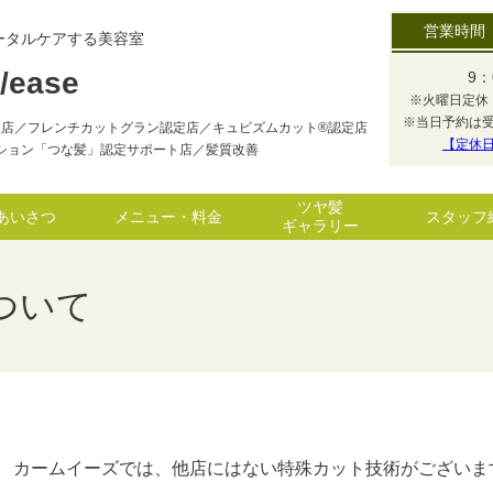
営業時間
ータルケアする美容室
/ease
9：
※火曜日定休
※当日予約は
扱店／フレンチカットグラン認定店／キュビズムカット®認定店
【定休
ーション「つな髪」認定サポート店／髪質改善
ツヤ髪
あいさつ
メニュー・料金
スタッフ
ギャラリー
ついて
カームイーズでは、他店にはない特殊カット技術がございま