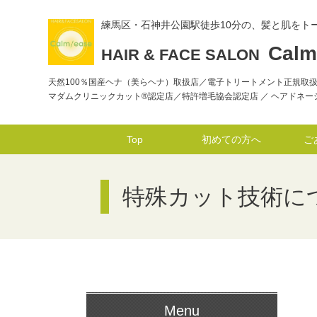
練馬区・石神井公園駅徒歩10分の、髪と肌をト
Calm
HAIR & FACE SALON
天然100％国産ヘナ（美らヘナ）取扱店／電子トリートメント正規取
マダムクリニックカット®認定店／特許増毛協会認定店 ／ ヘアドネ
Top
初めての方へ
ご
特殊カット技術に
Menu